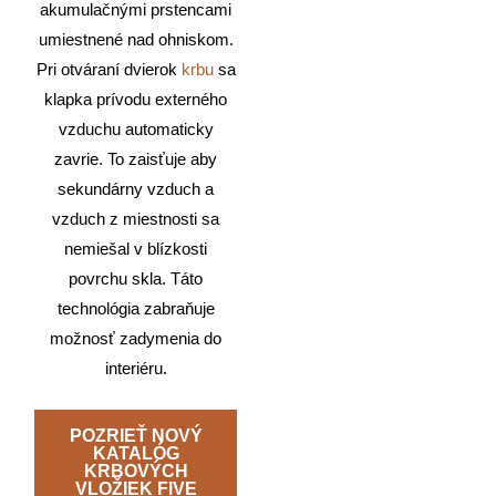
akumulačnými prstencami
umiestnené nad ohniskom.
Pri otváraní dvierok
krbu
sa
klapka prívodu externého
vzduchu automaticky
zavrie. To zaisťuje aby
sekundárny vzduch a
vzduch z miestnosti sa
nemiešal v blízkosti
povrchu skla. Táto
technológia zabraňuje
možnosť zadymenia do
interiéru.
POZRIEŤ NOVÝ
KATALÓG
KRBOVÝCH
VLOŽIEK FIVE