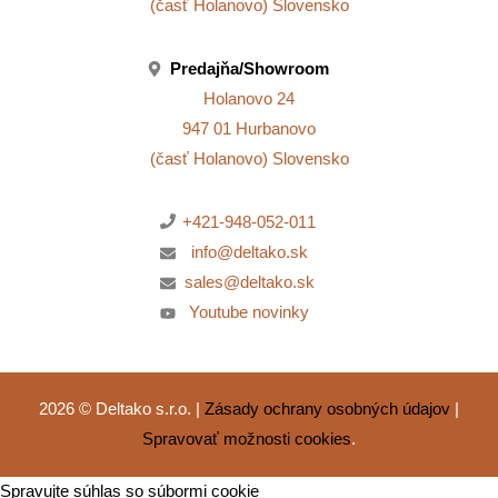
(časť Holanovo) Slovensko
Predajňa/Showroom
Holanovo 24
947 01 Hurbanovo
(časť Holanovo) Slovensko
+421-948-052-011
info@deltako.sk
sales@deltako.sk
Youtube novinky
2026 © Deltako s.r.o. |
Zásady ochrany osobných údajov
|
Spravovať možnosti cookies
.
Spravujte súhlas so súbormi cookie