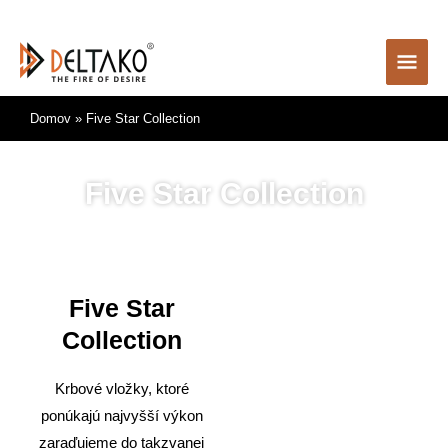
Preskočiť
na
Hlav
obsah
Men
Domov
Five Star Collection
Five Star Collection
Five Star
Collection
Krbové vložky, ktoré
ponúkajú najvyšší výkon
zaraďujeme do takzvanej