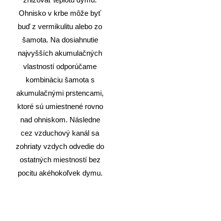
znižovať teplotu dymu.
Ohnisko v krbe môže byť
buď z vermikulitu alebo zo
šamota. Na dosiahnutie
najvyšších akumulačných
vlastností odporúčame
kombináciu šamota s
akumulačnými prstencami,
ktoré sú umiestnené rovno
nad ohniskom. Následne
cez vzduchový kanál sa
zohriaty vzdych odvedie do
ostatných miestností bez
pocitu akéhokoľvek dymu.