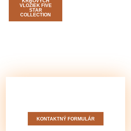
KRBOVÝCH
VLOŽIEK FIVE
STAR
COLLECTION
Kontaktujte nás a vyžiadajte si
nezáväznú ponuku teraz!
KONTAKTNÝ FORMULÁR