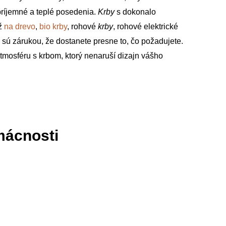
príjemné a teplé posedenia.
Krby
s dokonalo
už
na drevo
,
bio krby
, rohové
krby
, rohové elektrické
 sú zárukou, že dostanete presne to, čo požadujete.
atmosféru s krbom, ktorý nenaruší dizajn vášho
mácnosti