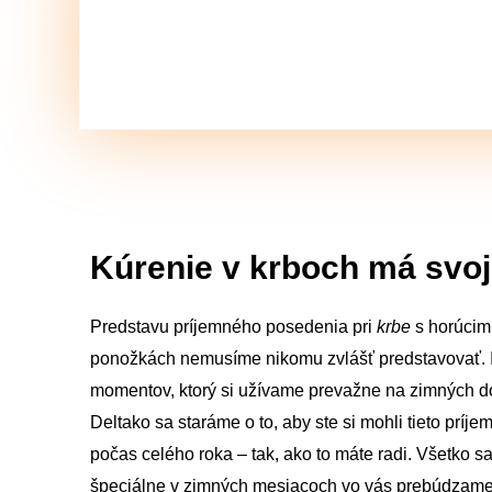
Kontaktujte nás a vy
Kúrenie v krboch má svoj
Predstavu príjemného posedenia pri
krbe
s horúcim
ponožkách nemusíme nikomu zvlášť predstavovať. Id
momentov, ktorý si užívame prevažne na zimných d
Deltako sa staráme o to, aby ste si mohli tieto prí
počas celého roka – tak, ako to máte radi. Všetko s
špeciálne v zimných mesiacoch vo vás prebúdzame