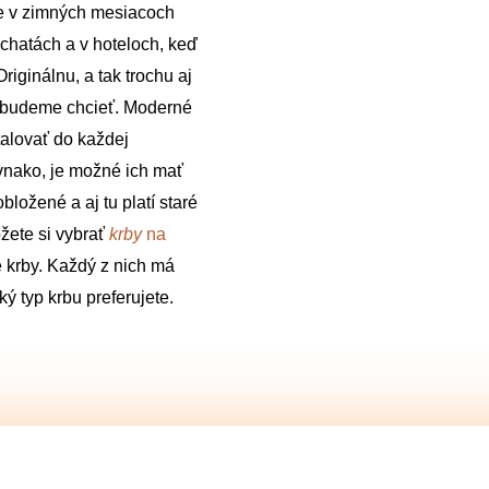
ne v zimných mesiacoch
chatách a v hoteloch, keď
riginálnu, a tak trochu aj
k budeme chcieť. Moderné
talovať do každej
vnako, je možné ich mať
ložené a aj tu platí staré
žete si vybrať
krby
na
é krby. Každý z nich má
ký typ krbu preferujete.