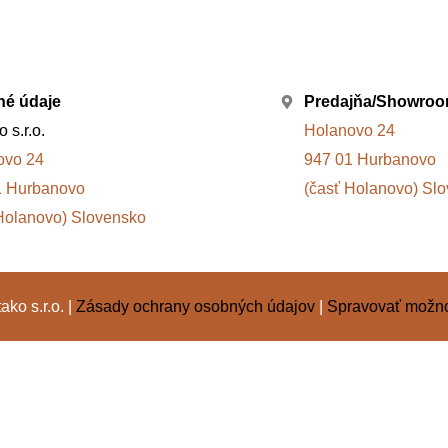
né údaje
Predajňa/Showro
 s.r.o.
Holanovo 24
ovo 24
947 01 Hurbanovo
1 Hurbanovo
(časť Holanovo) Sl
Holanovo) Slovensko
ko s.r.o. |
Zásady ochrany osobných údajov
|
Spravovať možno