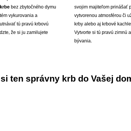
krbe
bez zbytočného dymu
svojim majiteľom prinášať 
tém vykurovania a
vytvorenou atmosférou či 
utnávať tú pravú krbovú
krby alebo aj krbové kachle
zte, že si ju zamilujete
Vytvorte si tú pravú zimnú 
bývania.
 si ten správny krb do Vašej do