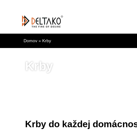
Preskočiť
na
obsah
Domov
Krby
Krby
Krby do každej domácnos