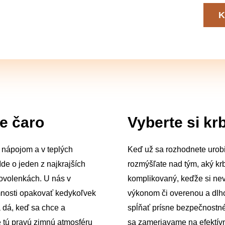
žiadajte si nezáväznú ponuku teraz!
K
e čaro
Vyberte si kr
 nápojom a v teplých
Keď už sa rozhodnete urobiť
e o jeden z najkrajších
rozmýšľate nad tým, aký krb
ovolenkách. U nás v
komplikovaný, keďže si ne
jemnosti opakovať kedykoľvek
výkonom či overenou a dlh
a dá, keď sa chce a
spĺňať prísne bezpečnostné
 tú pravú zimnú atmosféru
sa zameriavame na efektívne