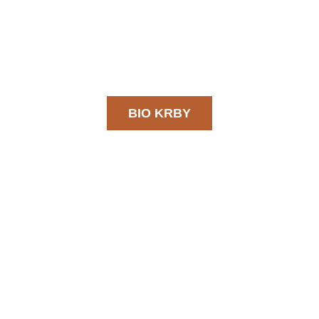
BIO KRBY
a maloobchod krbov a stavebný