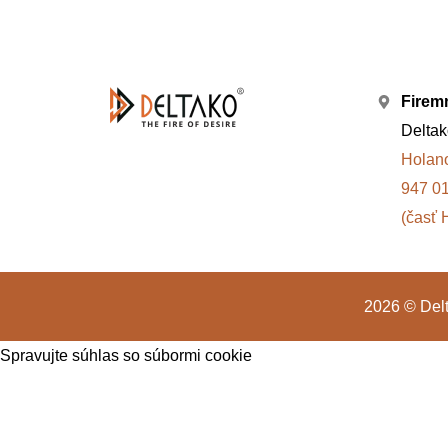
Firem
Deltako
Holan
947 0
(časť 
2026 © Delta
Spravujte súhlas so súbormi cookie