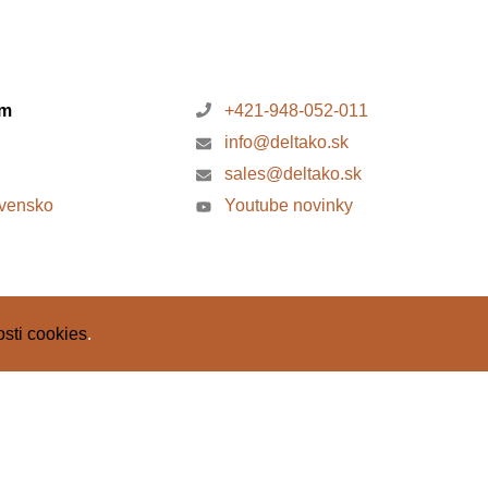
om
+421-948-052-011
info@deltako.sk
sales@deltako.sk
ovensko
Youtube novinky
sti cookies
.