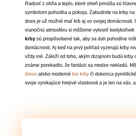
Radosť z ohňa a teplo, ktoré oheň prináša sú hlav
symbolom pohodlia a pokoja. Zabudnite na krby na 
dnes je už možné mať krb aj vo svojej domácnosti. O
vianočnú atmosféru si môžeme vytvoriť kedykoľve
krby
sú prispôsobené tak, aby sa dali pohodlne inš
domácnosti. Aj keď na prvý pohľad vyzerajú krby ro
vždy iné. Záleží od toho, akým dizajnom budú krby ob
známe porekadlo, že fantázii sa medze nekladú. Mô
drevo
alebo moderné
bio krby
či dokonca pyrolitick
svoje vynikajúce hrejivé vlastnosti a je len na vás, a